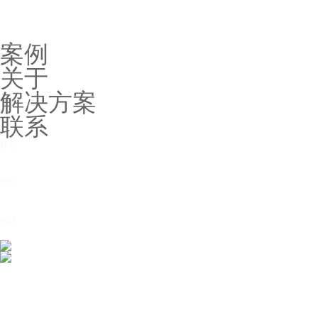
案例
关于
解决方案
联系
联系
项目总监
13787249679
、
15084783899
地址
中国·长沙市
开福区万达广场C1栋1606
招聘
3386033520@qq.com