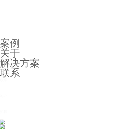
案例
关于
解决方案
联系
联系
项目总监
13787249679
、
15084783899
地址
中国·长沙市
开福区万达广场C1栋1606
招聘
3386033520@qq.com