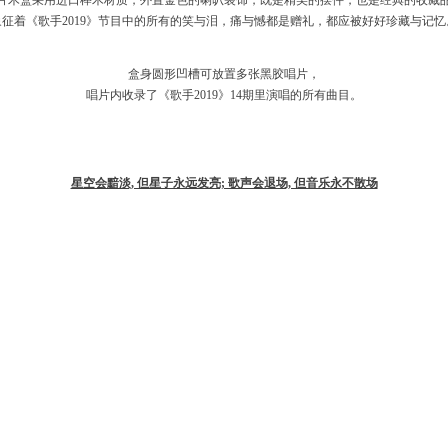
片木盒采用进口榉木材质，外置金色的喇叭装饰，既是精美的摆件，也是经典的收藏
象征着《歌手2019》节目中的所有的笑与泪，痛与憾都是赠礼，都应被好好珍藏与记忆
盒身圆形凹槽可放置多张黑胶唱片，
唱片内收录了《歌手2019》14期里演唱的所有曲目。
星空会黯淡, 但星子永远发亮; 歌声会退场, 但音乐永不散场