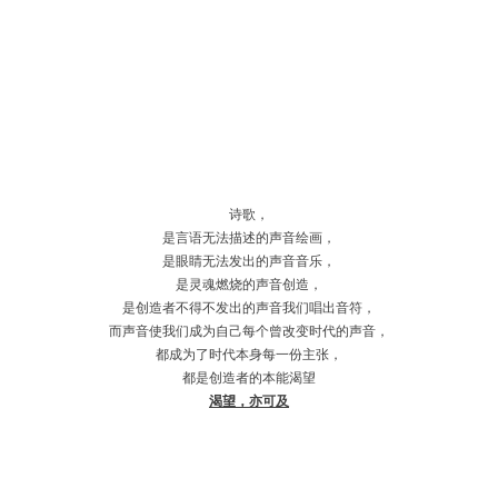
诗歌，
是言语无法描述的声音绘画，
是眼睛无法发出的声音音乐，
是灵魂燃烧的声音创造，
是创造者不得不发出的声音我们唱出音符，
而声音使我们成为自己每个曾改变时代的声音，
都成为了时代本身每一份主张，
都是创造者的本能渴望
渴望，亦可及